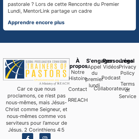
pastorale ? Lors de cette Rencontre du Premier
Lundi, MentorLink partage un cadre
Apprendre encore plus
À
S'engager
Ressources
Légal
propos
Appel
Vidéos
Privacy
Notre
du
Policy
Podcast
Histoire
premier
Terms
lundi
Collaborateurs
Car ce que nous
Contact
of
proclamons, ce n’est pas
Service
RREACH
nous-mêmes, mais Jésus-
Christ comme Seigneur, et
nous-mêmes comme vos
serviteurs pour l’amour de
Jésus. 2 Corinthiens 4:5