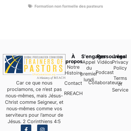
Formation non formelle des pasteurs
À
S'engager
Ressources
Légal
propos
Appel
Vidéos
Privacy
Notre
du
Policy
Podcast
Histoire
premier
Terms
lundi
Collaborateurs
Car ce que nous
Contact
of
proclamons, ce n’est pas
Service
RREACH
nous-mêmes, mais Jésus-
Christ comme Seigneur, et
nous-mêmes comme vos
serviteurs pour l’amour de
Jésus. 2 Corinthiens 4:5