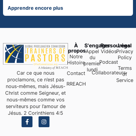
Apprendre encore plus
À
S'engager
Ressources
Légal
propos
Appel
Vidéos
Privacy
Notre
du
Policy
Podcast
Histoire
premier
Terms
lundi
Collaborateurs
Car ce que nous
Contact
of
proclamons, ce n’est pas
Service
RREACH
nous-mêmes, mais Jésus-
Christ comme Seigneur, et
nous-mêmes comme vos
serviteurs pour l’amour de
Jésus. 2 Corinthiens 4:5