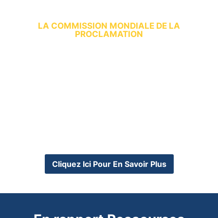
LA COMMISSION MONDIALE DE LA
PROCLAMATION
"Tous les responsables
pastoraux sont formés et
chaque pasteur est un
formateur."
Envie de participer à la discussion ?
Rejoignez notre communauté mondiale le premier lundi
de chaque mois sur Zoom.
Cliquez Ici Pour En Savoir Plus