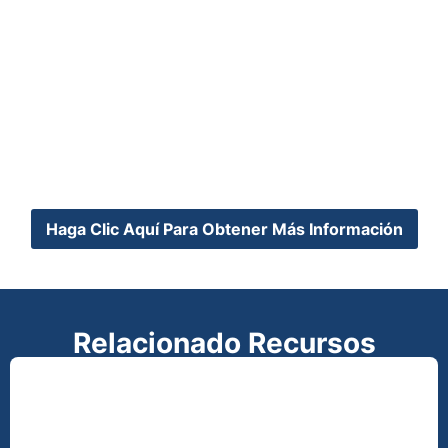
“Todos los líderes pastorales
capacitados y cada pastor un
capacitador”.
¿Quieres unirte a la conversación?
Únete a nuestra comunidad global el primer lunes de
cada mes en Zoom.
Haga Clic Aquí Para Obtener Más Información
Relacionado Recursos