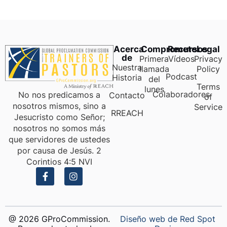
Acerca
Comprometer
Recursos
Legal
de
Primera
Vídeos
Privacy
Nuestra
llamada
Policy
Podcast
Historia
del
Terms
lunes
Colaboradores
No nos predicamos a
Contacto
of
nosotros mismos, sino a
Service
RREACH
Jesucristo como Señor;
nosotros no somos más
que servidores de ustedes
por causa de Jesús. 2
Corintios 4:5 NVI
@ 2026 GProCommission.
Diseño web de Red Spot