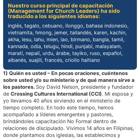
Nuestro curso principal de capacitación
(Management for Church Leaders) ha sido
traducido a los siguientes idiomas:
inglés, tagalo, cebuano, ilonggo, bahasa indonesio,
vietnamita, hmong, jemer, tailandés, karen, kachin,
akha, lesu, lahu, mien, lao, birmano, bangla, tamil,
kannada, odia, telugu, hindi, punjabí, malayalam,
maratí, nepalí, urdu, árabe, tayiko, ruso, español,
albanés, suajili, francés, criollo haitiano
1) Quién es usted – En pocas oraciones, cuéntenos
sobre usted y/o su ministerio y de qué manera sirve a
los pastores.
Soy David Nelson, presidente y fundador
de
Crossing Cultures International (CCI)
. Mi esposa y
yo llevamos 40 años sirviendo en el ministerio de
tiempo completo. En todo este tiempo, hemos
acompañado a líderes emergentes y pastores,
brindándoles capacitación No Formal dentro de
relaciones de discipulado. Vivimos 14 años en Filipinas,
donde plantamos dos iglesias, las establecimos y