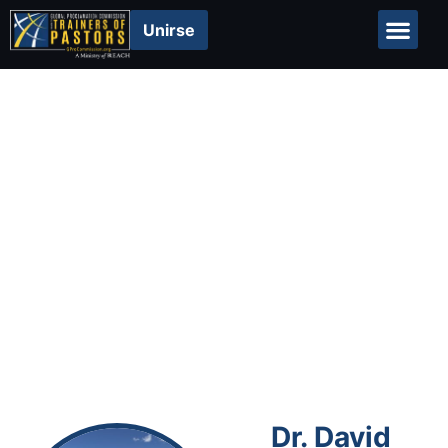
Unirse
Acerca de
Collaborators
Dr. David