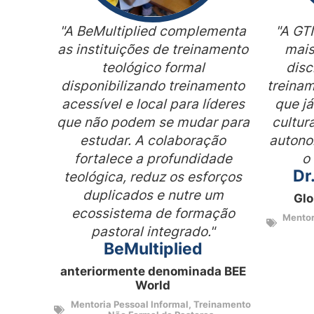
"A BeMultiplied complementa
"A GT
as instituições de treinamento
mais
teológico formal
disc
disponibilizando treinamento
treinam
acessível e local para líderes
que j
que não podem se mudar para
cultur
estudar. A colaboração
autono
fortalece a profundidade
o
Dr
teológica, reduz os esforços
duplicados e nutre um
Glo
ecossistema de formação
Mentor
pastoral integrado."
BeMultiplied
anteriormente denominada BEE
World
Mentoria Pessoal Informal
,
Treinamento